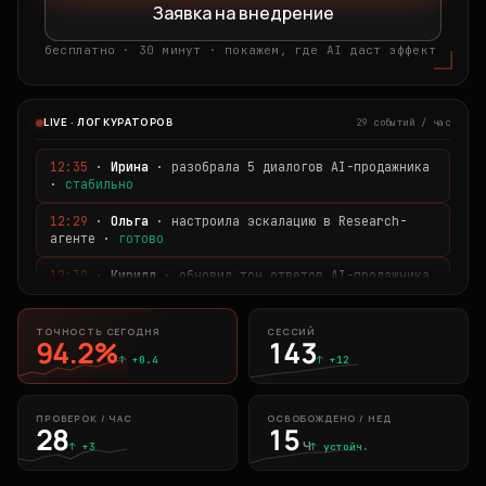
Заявка на внедрение
бесплатно · 30 минут · покажем, где AI даст эффект
LIVE · ЛОГ КУРАТОРОВ
29 событий / час
12:35
·
Ирина
·
разобрала 5 диалогов AI-продажника
·
стабильно
12:29
·
Ольга
·
настроила эскалацию в Research-
агенте
·
готово
12:30
·
Кирилл
·
обновил тон ответов AI-продажника
·
теплее
12:32
·
Артём
·
зафиксировал рост точности на 0.6%
ТОЧНОСТЬ СЕГОДНЯ
СЕССИЙ
94.2%
143
·
стабильно
↑ +0.4
↑ +12
12:33
·
Сергей
·
разобрал жалобу клиента
·
корректировка применена
ПРОВЕРОК / ЧАС
ОСВОБОЖДЕНО / НЕД
28
15
ч
↑ +3
↑ устойч.